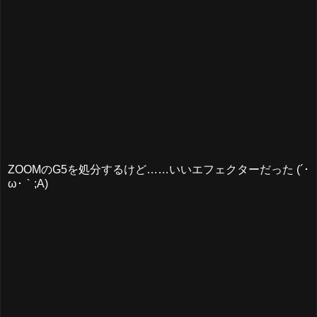
ZOOMのG5を処分するけど……いいエフェクターだった (´･
ω･｀;A)