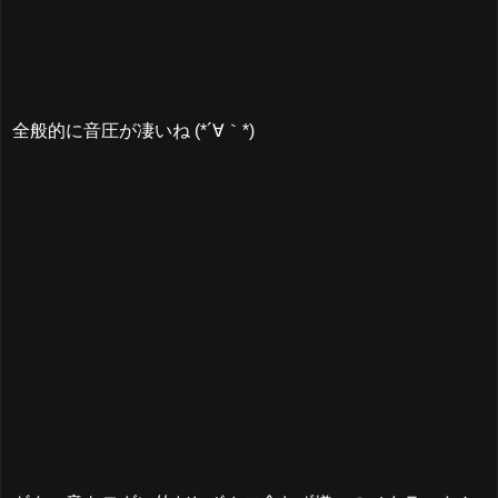
全般的に音圧が凄いね (*´∀｀*)