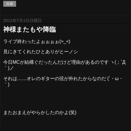
共有
2012年7月1日日曜日
神様またもや降臨
ライブ終わったよぉぉぉぉ(>_<)
見にきてくれたひとありがとーノシ
今日MCが結構ぐだったんだけど理由があるのです ヽ(；´Д
｀)ノ
それは……オレのギターの弦が外れたからなのだ (´・ω・
｀)
またおまえがやらかしたのかよ(笑)